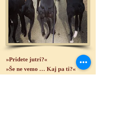
»Pridete jutri?«
»Še ne vemo … Kaj pa ti?«
»O, ja. Moja danes piškotke
peče.«
»Mhm. Se vidimo jutri torej!«
Društvo S hrti za hrte Slovenija