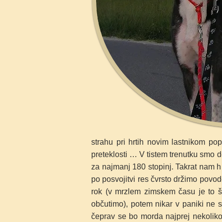
strahu pri hrtih novim lastnikom p
preteklosti … V tistem trenutku smo 
za najmanj 180 stopinj. Takrat nam hr
po posvojitvi res čvrsto držimo povo
rok (v mrzlem zimskem času je to še
občutimo), potem nikar v paniki ne sk
čeprav se bo morda najprej nekoliko 