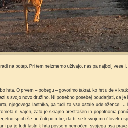
radi na potep. Pri tem neizmerno uživajo, nas pa najbolj veseli, 
 hrta. O prvem – pobegu – govorimo takrat, ko hrt uide v kratke
 vezi s svojo novo družino. Ni potrebno posebej poudarjati, da je
hrta, njegovega lastnika, pa tudi za vse ostale udeležence 
prometa ni vajen, zato je skrajno prestrašen in popolnoma pan
rjetno sploh še ne čuti potrebe, da bi se k svojemu človeku splo
rani pa je tudi lastnik hrta povsem nemočen: svojega psa prav