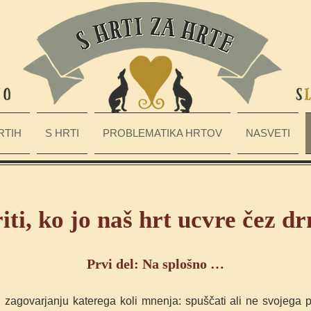
RTIH
S HRTI
PROBLEMATIKA HRTOV
NASVETI
iti, ko jo naš hrt ucvre čez dr
Prvi del: Na splošno …
 zagovarjanju katerega koli mnenja: spuščati ali ne svojega 