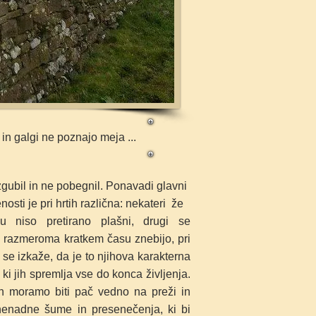
in galgi ne poznajo meja ...
izgubil in ne pobegnil. Ponavadi glavni
ti je pri hrtih različna: nekateri že
u niso pretirano plašni, drugi se
v razmeroma kratkem času znebijo, pri
se izkaže, da je to njihova
karakterna
 ki jih spremlja vse do konca življenja.
ih moramo biti pač vedno na preži in
 nenadne šume in
presenečenja, ki bi