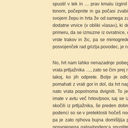
spustil v tek in … prav kmalu izginil
tonom, počepnite in ga počasi zvabi
svojem žepu in hrta že od samega zač
dodatne vrvice (v obliki »lasa«), ki
primeru, da se izmuzne iz ovratnice, 
vrste trakov in žic, pa se mimogr
posvojenček rad grizlja povodec, je na
No,
hrt nam lahko nenazadnje pobeg
vrata
prtljažnika …, zato se čim prej 
takoj, ko
jih odprete. Bolje je odlo
pomahati z vrati
gor in dol, da hrt n
nato vrata popolnoma dvigniti. To 
imate v avtu več hrtov/psov,
saj se 
skočili iz prtljažnika, še preden do
podenci so se v preteklosti hočeš noč
pa je zato njihova bujna domišljija
posvojenega galga/podenca spusti