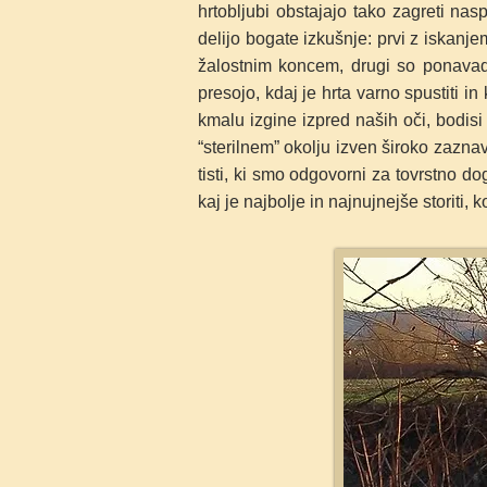
hrtobljubi obstajajo tako zagreti na
delijo bogate izkušnje: prvi z iskanje
žalostnim koncem, drugi so ponavadi 
presojo, kdaj je hrta varno spustiti i
kmalu izgine izpred naših oči, bodis
“sterilnem” okolju izven široko zaznavn
tisti, ki smo odgovorni za tovrstno d
kaj je najbolje in najnujnejše storiti