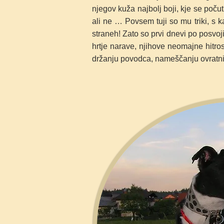
njegov kuža najbolj boji, kje se počut
ali ne … Povsem tuji so mu triki, s ka
straneh! Zato so prvi dnevi po posvoji
hrtje narave, njihove neomajne hitro
držanju povodca, nameščanju ovratnic