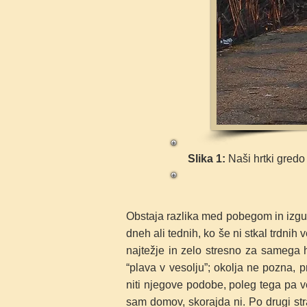
Slika 1:
Naši hrtki gredo 
Obstaja razlika med pobegom in izgubo
dneh ali tednih, ko še ni stkal trdnih
najtežje in zelo stresno za samega 
“plava v vesolju”; okolja ne pozna, 
niti njegove podobe, poleg tega pa ve
sam domov, skorajda ni. Po drugi st