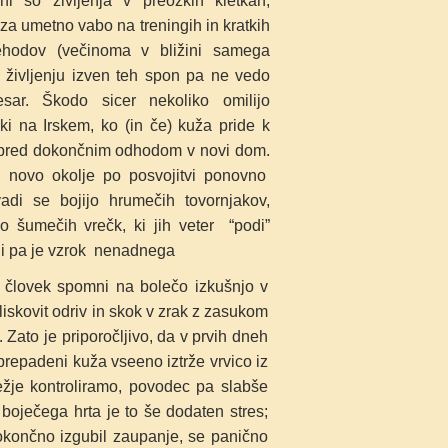
eni so življenja v
preozkih
kletkah,
 za umetno
vabo na
treningih in kratkih
rehodov
(večinoma v bližini samega
o življenju
izven teh spon pa ne vedo
česar.
Škodo
sicer nekoliko omilijo
iki na
Irskem, ko (in če)
kuža pride k
 pred
dokončnim odhodom v novi dom.
 novo okolje po posvojitvi ponovno
di se bojijo hrumečih tovornjakov,
o šumečih vrečk, ki jih veter “podi”
li pa je vzrok nenadnega
i človek spomni na bolečo izkušnjo v
iskovit odriv in skok v zrak z zasukom
 Zato je priporočljivo, da v prvih dneh
prepadeni kuža vseeno iztrže vrvico iz
ežje kontroliramo, povodec pa slabše
 boječega hrta je to še dodaten stres;
dokončno izgubil zaupanje, se panično