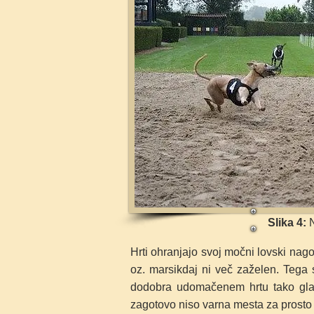
Slika 4:
N
Hrti ohranjajo svoj močni lovski nago
oz. marsikdaj ni več zaželen. Tega s
dodobra udomačenem hrtu tako glavn
zagotovo niso varna mesta za prosto