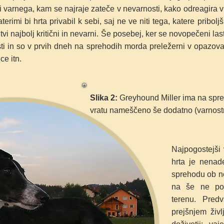
i varnega, kam se najraje zateče v nevarnosti, kako odreagira v s
terimi bi hrta privabil k sebi, saj ne ve niti tega, katere pribo
tvi najbolj kritični in nevarni. Še posebej, ker se novopečeni la
sti in so v prvih dneh na sprehodih morda preležerni v opazova
e itn.
Slika 2:
Greyhound Miller ima na spre
vratu nameščeno še dodatno (varnostn
Najpogostejši
hrta je nenad
sprehodu ob 
na še ne
po
terenu.
Pred
prejšnjem živl