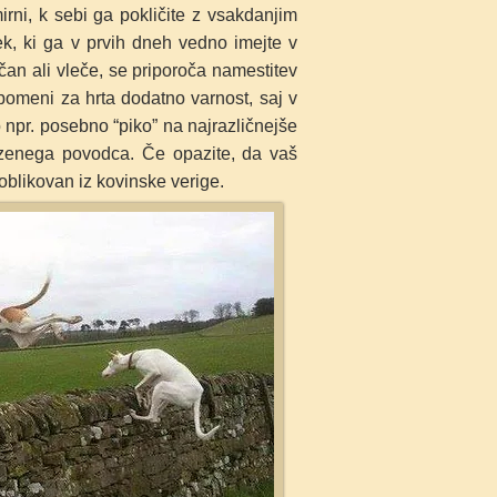
mirni, k sebi ga pokličite z vsakdanjim
k, ki ga v prvih dneh vedno imejte v
an ali vleče, se priporoča namestitev
 pomeni za hrta dodatno varnost, saj v
o npr. posebno “piko” na najrazličnejše
rizenega povodca.
Če opazite, da vaš
 oblikovan iz kovinske verige.