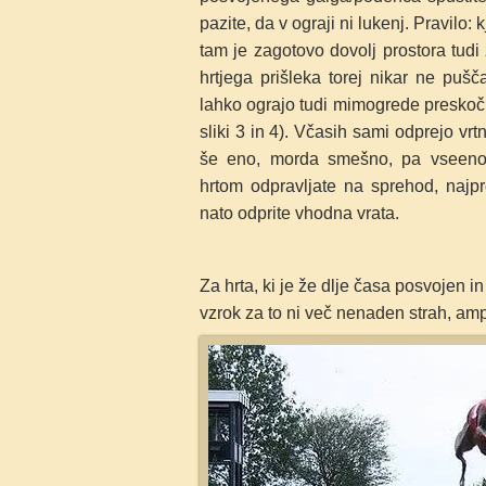
pazite, da v ograji ni lukenj. Pravilo: 
tam je zagotovo dovolj prostora tudi
hrtjega prišleka torej nikar ne pu
lahko ograjo tudi mimogrede preskoč
sliki 3 in 4). Včasih sami odprejo vrt
še eno, morda smešno, pa vseeno 
hrtom odpravljate na sprehod, najpr
nato
odprite vhodna vrata.
Za hrta, ki je že dlje časa posvojen i
vzrok za to ni več nenaden strah, amp