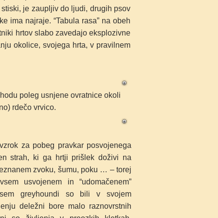
tiski, je zaupljiv do ljudi, drugih psov
ljške ima najraje. “Tabula rasa” na obeh
stniki hrtov slabo zavedajo eksplozivne
nju okolice, svojega hrta, v pravilnem
hodu poleg usnjene ovratnice okoli
o) rdečo vrvico.
 vzrok za pobeg pravkar
posvojenega
en strah, ki ga
hrtji
prišlek doživi na
neznanem
zvoku,
šumu, poku … – torej
vsem usvojenem
in “udomačenem”
vsem greyhoundi so
bili v svojem
jenju deležni bore malo raznovrstnih