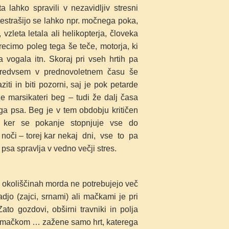
a lahko spravili v nezavidljiv stresni
restrašijo se lahko
npr. močnega poka,
 vzleta letala ali
helikopterja, človeka
 recimo poleg tega
še teče, motorja, ki
a vogala itn. Skoraj
pri vseh hrtih pa
redvsem v
prednovoletnem času še
iti in biti
pozorni, saj je pok petarde
že marsikateri
beg – tudi že dalj časa
ga psa. Beg je v
tem obdobju kritičen
o, ker se pokanje
stopnjuje vse do
e noči – torej kar nekaj dni, vse to pa
psa spravlja v vedno večji stres.
ih okoliščinah morda ne potrebujejo več
djo (zajci, srnami) ali mačkami je pri
o gozdovi, obširni travniki in polja
o, mačkom … zažene samo hrt, katerega