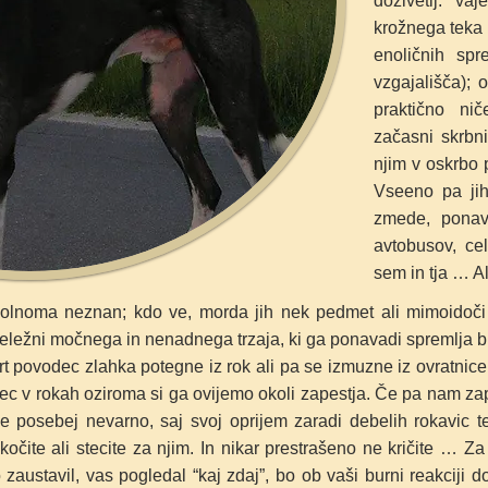
doživetij
: vaj
krožnega teka
enoličnih sp
vzgajališča); 
praktično ni
začasni skrbn
njim v oskrbo
Vseeno pa jih
zmede, ponava
avtobusov, cel
sem in tja … A
opolnoma neznan; kdo ve, morda jih nek pedmet ali mimoidoč
deležni močnega in nenadnega trzaja, ki ga ponavadi spremlja bl
t povodec zlahka potegne iz rok ali pa se izmuzne iz ovratnice.
dec v rokah oziroma si ga ovijemo okoli zapestja. Če pa nam za
 posebej nevarno, saj svoj oprijem zaradi debelih rokavic t
očite ali stecite za njim. In nikar prestrašeno ne kričite … Za
zaustavil, vas pogledal “kaj zdaj”, bo ob vaši burni reakciji 