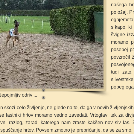
našega hrt
položaj. P
ognjemeta,
s kapo, ki
švigne izz
moramo p
posebej paz
povzročil 
posvojene
tudi zat
silvestrsk
pobeglega 
epojmljiv odriv ...
n skozi celo življenje, ne glede na to, da ga v novih življenjsk
e lastniki hrtov moramo vedno zavedati. Vrtoglavi tek za divja
i razlog, zaradi katerega nam zraste kakšen nov siv las. Zat
 spuščanje hrtov. Povsem zmotno je prepričanje, da se za srn