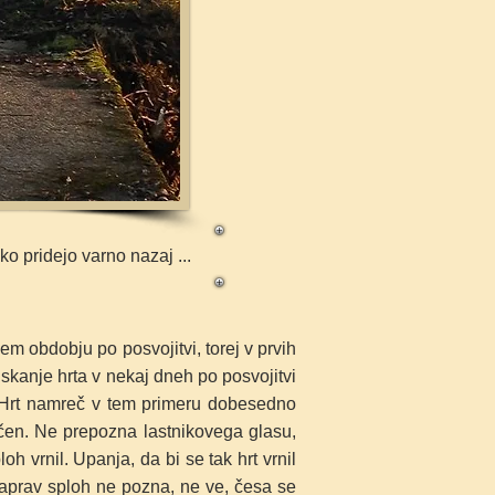
ko pridejo varno nazaj ...
m obdobju po posvojitvi, torej v prvih
 iskanje hrta v nekaj dneh po posvojitvi
… Hrt namreč v tem primeru dobesedno
ičen. Ne prepozna lastnikovega glasu,
h vrnil. Upanja, da bi se tak hrt vrnil
zaprav sploh ne pozna, ne ve, česa se