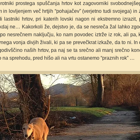
sprotniki prostega spuščanja hrtov kot zagovorniki svobodnejše
m in lovljenjem več hrtjih “pohajačev” (verjetno tudi svojega) i
lastniki hrtov, pri katerih lovski nagon ni ekstremno izrazit
n kdaj ne… Kakorkoli že, dejstvo je, da se nesreča žal lahko zgo
i po nesrečnem naključju, ko nam povodec iztrže iz rok, ali pa
ega vonja divjih živali, ki pa se prevečkrat izkaže, da to ni. In 
ogodivščino naših hrtov, pa naj se ta srečno ali manj srečno ko
, ko na sprehodu, pred hišo ali na vrtu ostanemo “praznih rok” …