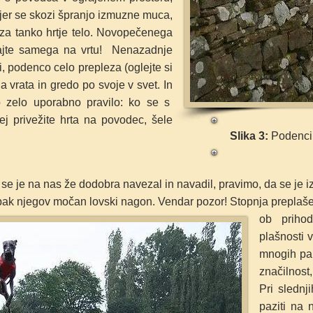
kjer se skozi
špranjo izmuzne muca,
 za tanko hrtje
telo. Novopečenega
ščajte samega na vrtu!
Nenazadnje
i, podenco celo prepleza
(oglejte si
na vrata in gredo po svoje v svet. In
zelo uporabno pravilo: ko se s
ej privežite hrta na povodec, šele
Slika 3:
Podenci 
n se je na nas že dodobra navezal in navadil, pravimo, da se je 
ak njegov močan lovski nagon. Vendar pozor! Stopnja preplašenos
ob prihod
plašnosti 
mnogih pa 
značilnost,
Pri slednj
paziti na