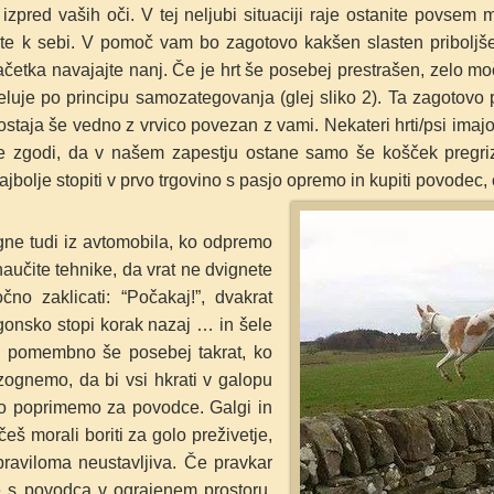
 izpred vaših oči. V tej neljubi situaciji raje ostanite povsem 
te k sebi. V pomoč vam bo zagotovo kakšen slasten priboljše
etka navajajte nanj. Če je hrt še posebej prestrašen, zelo moč
 deluje po principu samozategovanja (glej sliko 2). Ta zagotovo
ostaja še vedno z vrvico povezan z vami. Nekateri hrti/psi imaj
ede zgodi, da v našem zapestju ostane samo še košček preg
jbolje stopiti v prvo trgovino s pasjo opremo in kupiti povodec,
ne tudi iz avtomobila, ko odpremo
naučite tehnike, da vrat ne dvignete
čno zaklicati: “Počakaj!”, dvakrat
agonsko stopi korak nazaj … in šele
je pomembno še posebej takrat, ko
izognemo, da bi vsi hkrati v galopu
bro poprimemo za povodce. Galgi in
eš morali boriti za golo preživetje,
 praviloma
neustavljiva. Če pravkar
te s povodca
v
ograjenem prostoru,