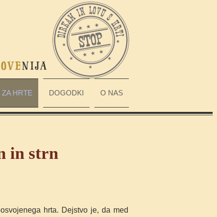
ZA HRTE
DOGODKI
O NAS
n in strn
posvojenega hrta. Dejstvo je, da med