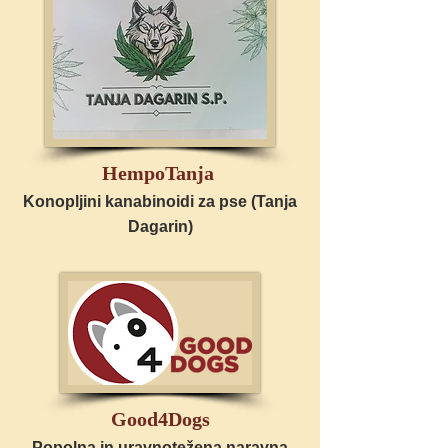
HempoTanja
Konopljini kanabinoidi za pse (Tanja
Dagarin)
Good4Dogs
Popolna in uravnotežena naravna