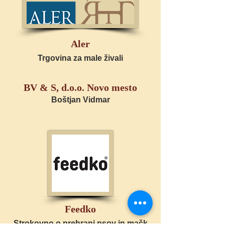
Aler
Trgovina za male živali
BV & S, d.o.o. Novo mesto
Boštjan Vidmar
Feedko
Strokovno o prehrani psov in mačk