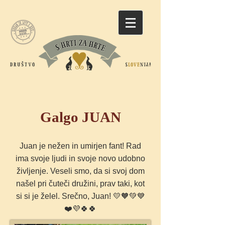
Galgo JUAN
Juan je nežen in umirjen fant! Rad
ima svoje ljudi in svoje novo udobno
življenje. Veseli smo, da si svoj dom
našel pri čuteči družini, prav taki, kot
si si je želel. Srečno, Juan! 💛🧡💚💙
❤️💜🍀🍀