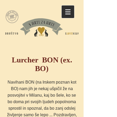
Lurcher BON (ex.
BO)
Navihani BON (na Irskem poznan kot
BO) nam jih je nekaj ušpičil že na
posvojitvi v Milanu, kaj bo šele, ko se
bo doma pri svojih ljudeh popolnoma
sprostil in spoznal, da bo zanj odslej
življenje samo še lepo ... Pozdravljen,