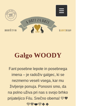
Galgo WOODY
Fant posebne lepote in posebnega
imena – je radoživ galgec, ki se
nezmerno veseli vsega, kar mu
življenje ponuja. Ponosni smo, da
na polno uživa pri nas s svojo brhko
prijateljico Filu. Srečno obema! 💛🧡
💚💙❤️💜🍀🍀