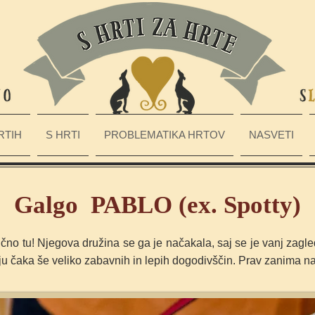
RTIH
S HRTI
PROBLEMATIKA HRTOV
NASVETI
Galgo PABLO (ex. Spotty)
no tu! Njegova družina se ga je načakala, saj se je vanj zagleda
nju čaka še veliko zabavnih in lepih dogodivščin. Prav zanima na