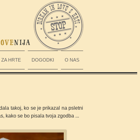
ZA HRTE
DOGODKI
O NAS
la takoj, ko se je prikazal na psletni
s, kako se bo pisala tvoja zgodba ...