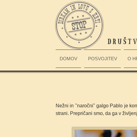
DOMOV
POSVOJITEV
O H
Nežni in "naročni" galgo Pablo je konč
strani. Prepričani smo, da ga v življe