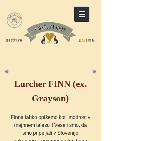
Lurcher FINN (ex.
Grayson)
Finna lahko opišemo kot "modrost v
majhnem telesu"! Veseli smo, da
smo pripeljali v Slovenijo
prikupnega, umirjenega lurcherja