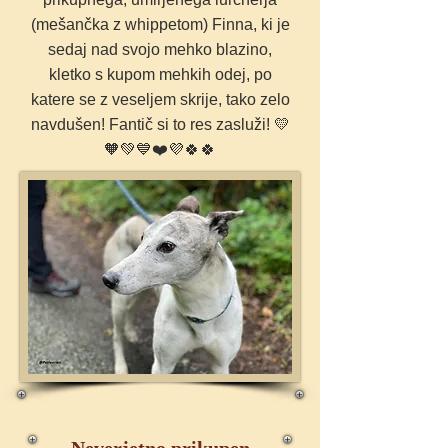
(mešančka z whippetom) Finna, ki je
sedaj nad svojo mehko blazino,
kletko s kupom mehkih odej, po
katere se z veseljem skrije, tako zelo
navdušen! Fantič si to res zasluži! 💛
🧡💚💙❤️💜🍀🍀