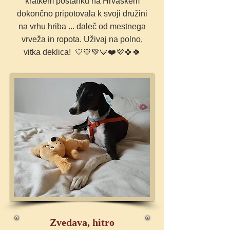
kratkem postanku na Hrvaškem
dokončno pripotovala k svoji družini
na vrhu hriba ... daleč od mestnega
vrveža in ropota. Uživaj na polno,
vitka deklica!
💛🧡💚💙❤️💜🍀🍀
Zvedava, hitro