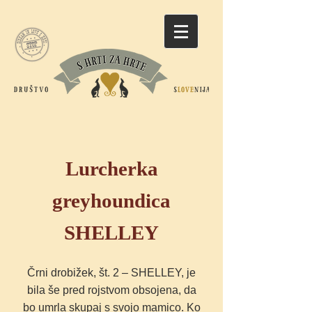
Lurcherka
greyh
oundica
SHELLEY
Črni drobižek, št. 2
– SHELLEY, je
bila še pred rojstvom obsojena, da
bo umrla skupaj s svojo mamico. Ko