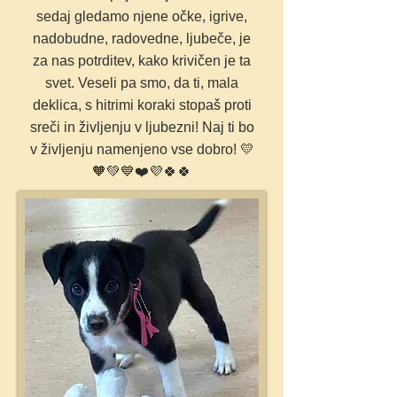
sedaj gledamo njene očke, igrive,
nadobudne, radovedne, ljubeče, je
za nas potrditev, kako krivičen je ta
svet. Veseli pa smo, da ti, mala
deklica, s hitrimi koraki stopaš proti
sreči in življenju v ljubezni! Naj ti bo
v življenju namenjeno vse dobro!
💛
🧡💚💙❤️💜🍀🍀