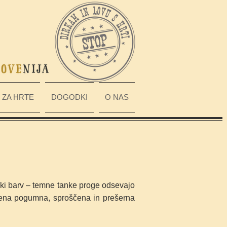
ZA HRTE
DOGODKI
O NAS
enki barv – temne tanke proge odsevajo
 njena pogumna, sproščena in prešerna