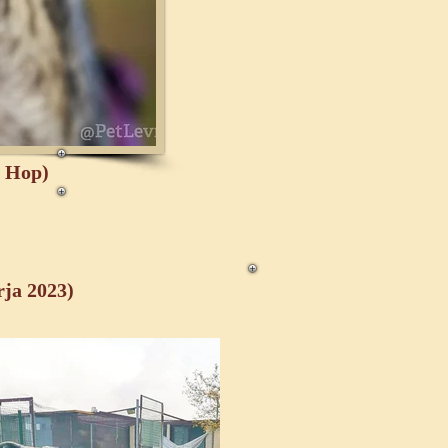
p Hop)
rja 2023)