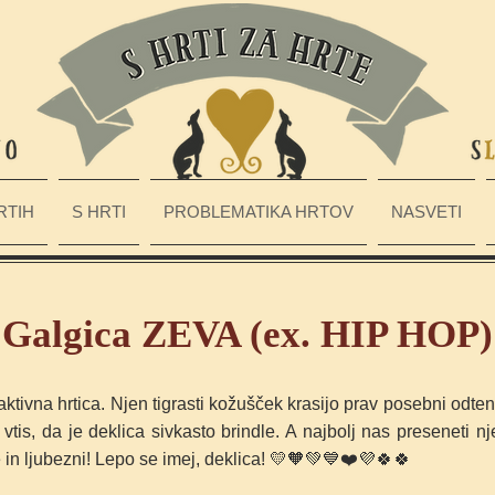
RTIH
S HRTI
PROBLEMATIKA HRTOV
NASVETI
Galgica ZEVA (ex. HIP HOP)
aktivna hrtica
. Njen tigrasti kožušček krasijo prav posebni odt
 vtis, da je deklica sivkasto brindle. A najbolj nas preseneti
in ljubezni! Lepo se imej, deklica!
💛🧡💚💙❤️💜🍀🍀