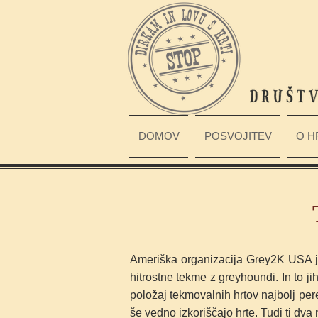
DOMOV
POSVOJITEV
O H
Ameriška organizacija Grey2K USA je 
hitrostne tekme z greyhoundi. In to jih
položaj tekmovalnih hrtov najbolj per
še vedno izkoriščajo hrte. Tudi ti dva 