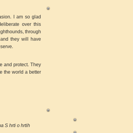
asion. I am so glad
liberate over this
sighthounds, through
 and they will have
 deserve.
e and protect. They
e the world a better
a S hrti o hrtih