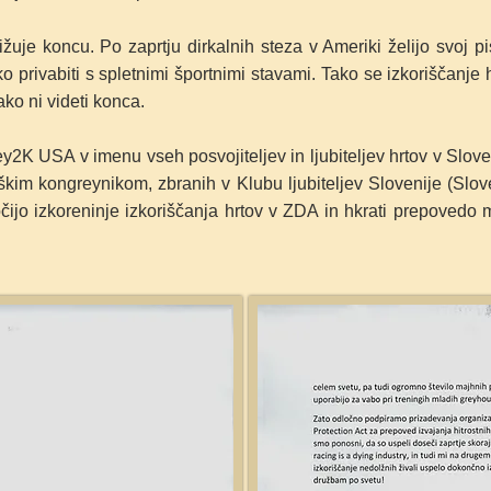
žuje koncu. Po zaprtju dirkalnih steza v Ameriki želijo svoj pi
ko privabiti s spletnimi športnimi stavami. Tako se izkoriščanje
ako ni videti konca.
2K USA v imenu vseh posvojiteljev in ljubiteljev hrtov v Slove
im kongreynikom, zbranih v Klubu ljubiteljev Slovenije (Sloven
ijo izkoreninje izkoriščanja hrtov v ZDA in hkrati prepovedo 