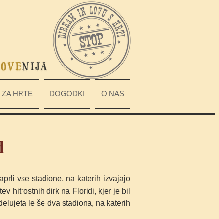
ZA HRTE
DOGODKI
O NAS
d
rli vse stadione, na katerih izvajajo
 hitrostnih dirk na Floridi, kjer je bil
delujeta le še dva stadiona, na katerih