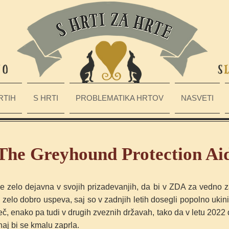
RTIH
S HRTI
PROBLEMATIKA HRTOV
NASVETI
The Greyhound Protection Ai
zelo dejavna v svojih prizadevanjih, da bi v ZDA za vedno zap
 zelo dobro uspeva, saj so v zadnjih letih dosegli popolno ukinitev
eč, enako pa tudi v drugih zveznih državah, tako da v letu 2022 
naj bi se kmalu zaprla.