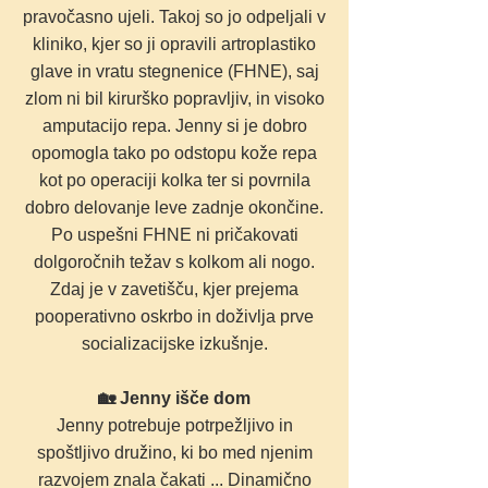
pravočasno ujeli. Takoj so jo odpeljali v
kliniko, kjer so ji opravili artroplastiko
glave in vratu stegnenice (FHNE), saj
zlom ni bil kirurško popravljiv, in visoko
amputacijo repa. Jenny si je dobro
opomogla tako po odstopu kože repa
kot po operaciji kolka ter si povrnila
dobro delovanje leve zadnje okončine.
Po uspešni FHNE ni pričakovati
dolgoročnih težav s kolkom ali nogo.
Zdaj je v zavetišču, kjer prejema
pooperativno oskrbo in doživlja prve
socializacijske izkušnje.
🏡 Jenny išče dom
Jenny potrebuje potrpežljivo in
spoštljivo družino, ki bo med njenim
razvojem znala čakati ... Dinamično