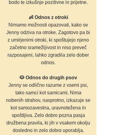
bodo te izkušnje pozitivne in prijetne.
👶 Odnos z otroki
Nimamo možnosti opazovati, kako se
Jenny odziva na otroke. Zagotovo pa bi
z umirjenimi otroki, ki spoštujejo njeno
začetno sramežljivost in niso preveč
razposajeni, lahko zgradila zelo dober
odnos.
🐶 Odnos do drugih psov
Jenny se odlično razume z vsemi psi,
tako samci kot samicami. Nima
nobenih strahov, nasprotno, izkazuje se
kot samozavestna, uravnotežena in
spoštljiva. Zelo dobro pozna pasja
družbena pravila, ki jih v vsakem okolju
dosledno in zelo dobro uporablja.