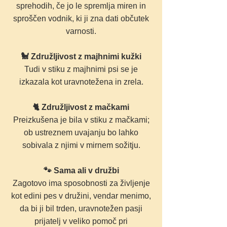
sprehodih, če jo le spremlja miren in
sproščen vodnik, ki ji zna dati občutek
varnosti.
🐩 Združljivost z majhnimi kužki
Tudi v stiku z majhnimi psi se je
izkazala kot uravnotežena in zrela.
🐈 Združljivost z mačkami
Preizkušena je bila v stiku z mačkami;
ob ustreznem uvajanju bo lahko
sobivala z njimi v mirnem sožitju.
🐾 Sama ali v družbi
Zagotovo ima sposobnosti za življenje
kot edini pes v družini, vendar menimo,
da bi ji bil trden, uravnotežen pasji
prijatelj v veliko pomoč pri