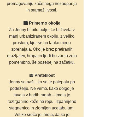
premagovanju začetnega nezaupanja
in sramežljivosti.
🏙️ Primerno okolje
Za Jenny bi bilo bolje, če bi živela v
manj urbaniziranem okolju, z veliko
prostora, kjer se bo lahko mirno
sprehajala. Okolje brez pretiranih
dražljajev, hrupa in ljudi bo zanjo zelo
pomembno, še posebej na začetku.
📖 Preteklost
Jenny so našli, ko se je potepala po
podeželju. Ne vemo, kako dolgo je
tavala v hudih ranah – imela je
raztrganino kože na repu, izpahnjeno
stegnenico in zlomljen acetabulum.
Veliko srečo je imela, da so jo