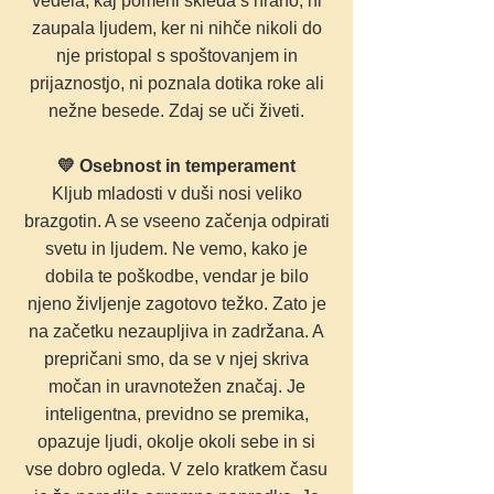
vedela, kaj pomeni skleda s hrano, ni
zaupala ljudem, ker ni nihče nikoli do
nje pristopal s spoštovanjem in
prijaznostjo, ni poznala dotika roke ali
nežne besede. Zdaj se uči živeti.
💛 Osebnost in temperament
Kljub mladosti v duši nosi veliko
brazgotin. A se vseeno začenja odpirati
svetu in ljudem. Ne vemo, kako je
dobila te poškodbe, vendar je bilo
njeno življenje zagotovo težko. Zato je
na začetku nezaupljiva in zadržana. A
prepričani smo, da se v njej skriva
močan in uravnotežen značaj. Je
inteligentna, previdno se premika,
opazuje ljudi, okolje okoli sebe in si
vse dobro ogleda. V zelo kratkem času