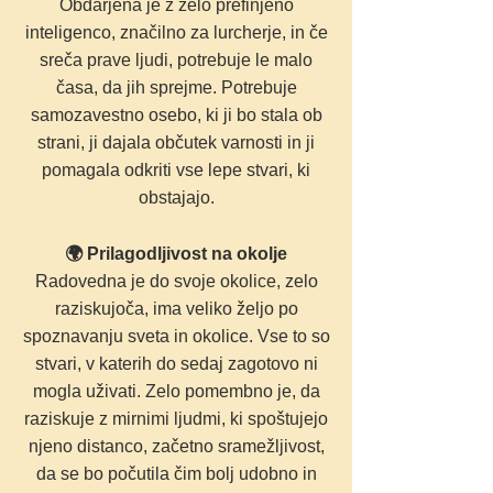
Obdarjena je z zelo prefinjeno
inteligenco, značilno za lurcherje, in če
sreča prave ljudi, potrebuje le malo
časa, da jih sprejme. Potrebuje
samozavestno osebo, ki ji bo stala ob
strani, ji dajala občutek varnosti in ji
pomagala odkriti vse lepe stvari, ki
obstajajo.
🌍 Prilagodljivost na okolje
Radovedna je do svoje okolice, zelo
raziskujoča, ima veliko željo po
spoznavanju sveta in okolice. Vse to so
stvari, v katerih do sedaj zagotovo ni
mogla uživati. Zelo pomembno je, da
raziskuje z mirnimi ljudmi, ki spoštujejo
njeno distanco, začetno sramežljivost,
da se bo počutila čim bolj udobno in