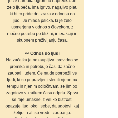
je že naredila ogromno napredka. Je
zelo ljubeča, ima igrivo, nagajivo plat,
ki hitro pride do izraza v odnosu do
ljudi. Je mlada psička, ki je zelo
usmerjena v odnos s človekom, z
močno potrebo po bližini, interakciji in
skupnem preživljanju časa.
👀 Odnos do ljudi
Na začetku je nezaupljiva, previdno se
premika in potrebuje čas, da začne
zaupati ljudem. Če najde potrpežljive
ljudi, ki so pripravljeni slediti njenemu
tempu in njenim odločitvam, se jim bo
zagotovo v kratkem času odprla. Sprva
se raje umakne, z veliko bistrosti
opazuje ljudi okoli sebe, da ugotovi, kaj
želijo in ali so vredni zaupanja.