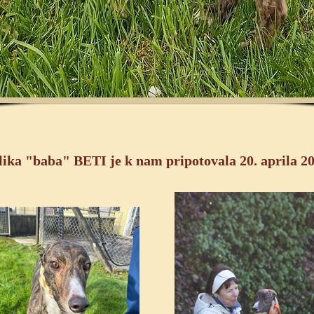
lika "baba" BETI je k nam pripotovala 20. aprila 2