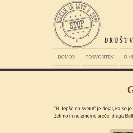
DOMOV
POSVOJITEV
O H
G
"Ni lepše na svetu!" je dejal, ko se j
želimo in neizmerne sreče, draga Bet