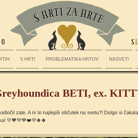
RTIH
S HRTI
PROBLEMATIKA HRTOV
NASVETI
reyhoundica BETI, ex. KIT
e odločil zate. A ni to najlepši občutek na svetu?! Dolgo si čakal
ka!
💛🧡💚💙❤️💜🍀🍀