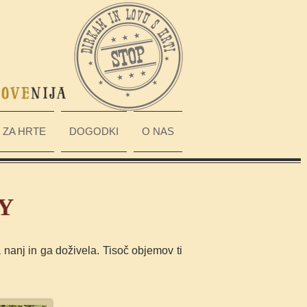
ZA HRTE
DOGODKI
O NAS
TY
a nanj in ga doživela. Tisoč objemov ti