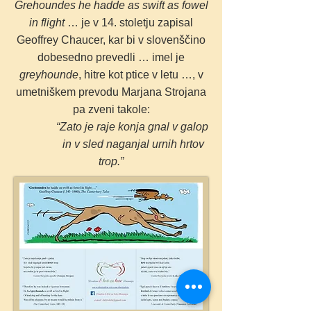
Grehoundes he hadde as swift as fowel
in flight
… je v 14. stoletju zapisal
Geoffrey Chaucer, kar bi v slovenščino
dobesedno prevedli … imel je
greyhounde
, hitre kot ptice v letu …, v
umetniškem prevodu Marjana Strojana
pa zveni takole:
“Zato je raje konja gnal v galop
in v sled naganjal urnih hrtov
trop.”