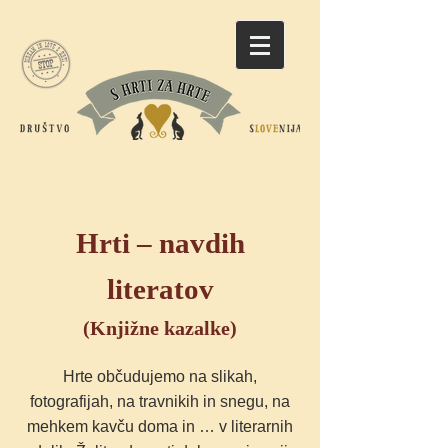
Hrti – navdih
literatov
(Knjižne kazalke)
Hrte občudujemo na slikah,
fotografijah, na travnikih in snegu, na
mehkem kavču doma in … v literarnih