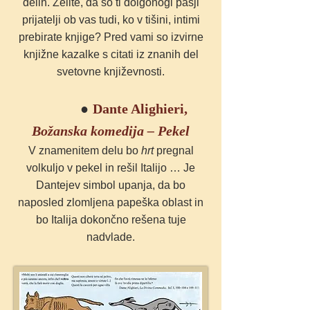
delih. Želite, da so ti dolgonogi pasji
prijatelji ob vas tudi, ko v tišini, intimi
prebirate knjige?
Pred vami so izvirne
knjižne kazalke s citati iz znanih del
svetovne književnosti.
●
Dante Alighieri,
Božanska komedija – Pekel
V znamenitem delu bo
hrt
pregnal
volkuljo v pekel in rešil Italijo … Je
Dantejev simbol upanja, da bo
naposled zlomljena papeška oblast in
bo Italija dokončno rešena tuje
nadvlade.