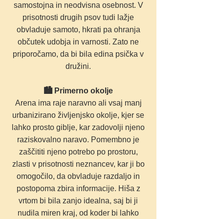
samostojna in neodvisna osebnost. V
prisotnosti drugih psov tudi lažje
obvladuje samoto, hkrati pa ohranja
občutek udobja in varnosti. Zato ne
priporočamo, da bi bila edina psička v
družini.
🏙 Primerno okolje
Arena ima raje naravno ali vsaj manj
urbanizirano življenjsko okolje, kjer se
lahko prosto giblje, kar zadovolji njeno
raziskovalno naravo. Pomembno je
zaščititi njeno potrebo po prostoru,
zlasti v prisotnosti neznancev, kar ji bo
omogočilo, da obvladuje razdaljo in
postopoma zbira informacije. Hiša z
vrtom bi bila zanjo idealna, saj bi ji
nudila miren kraj, od koder bi lahko