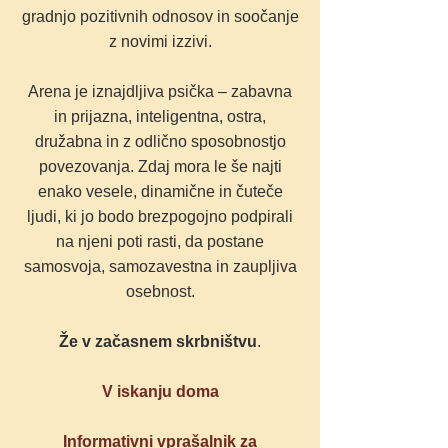
gradnjo pozitivnih odnosov in soočanje
z novimi izzivi.
Arena je iznajdljiva psička – zabavna
in prijazna, inteligentna, ostra,
družabna in z odlično sposobnostjo
povezovanja. Zdaj mora le še najti
enako vesele, dinamične in čuteče
ljudi, ki jo bodo brezpogojno podpirali
na njeni poti rasti, da postane
samosvoja, samozavestna in zaupljiva
osebnost.
Že v začasnem skrbništvu
.
V iskanju doma
Informativni vprašalnik za