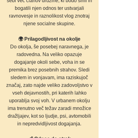
sebi več članov družine, ki bodo širili in
bogatili njen odnos ter ustvarjali
ravnovesje in raznolikost vlog znotraj
njene socialne skupine.
🌍 Prilagodljivost na okolje
Do okolja, še posebej naravnega, je
radovedna. Na veliko opazuje
dogajanje okoli sebe, voha in se
premika brez posebnih strahov. Sledi
sledem in vonjavam, ima raziskujoč
značaj, zato najde veliko zadovoljstvo v
vseh dejavnostih, pri katerih lahko
uporablja svoj voh. V urbanem okolju
ima trenutno več težav zaradi množice
dražljajev, kot so ljudje, psi, avtomobili
in nepredvidljivost dogajanja.