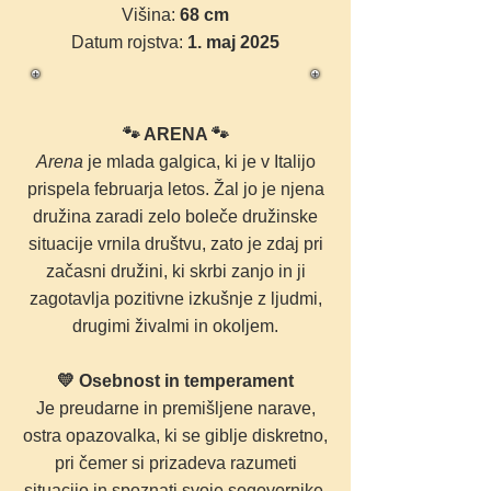
Višina:
68 cm
Datum rojstva
:
1. maj 2025
🐾 ARENA 🐾
Arena
je mlada galgica, ki je v Italijo
prispela februarja letos. Žal jo je njena
družina zaradi zelo boleče družinske
situacije vrnila društvu, zato je zdaj pri
začasni družini, ki skrbi zanjo in ji
zagotavlja pozitivne izkušnje z ljudmi,
drugimi živalmi in okoljem.
💛 Osebnost in temperament
Je preudarne in premišljene narave,
ostra opazovalka, ki se giblje diskretno,
pri čemer si prizadeva razumeti
situacijo in spoznati svoje sogovornike.