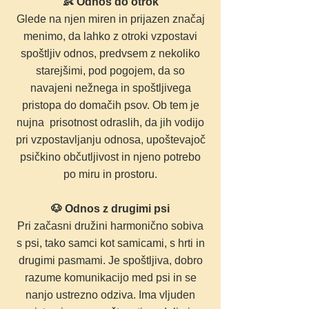
👶 Odnos do otrok
Glede na njen miren in prijazen značaj
menimo, da lahko z otroki vzpostavi
spoštljiv odnos, predvsem z nekoliko
starejšimi, pod pogojem, da so
navajeni nežnega in spoštljivega
pristopa do domačih psov. Ob tem je
nujna prisotnost odraslih, da jih vodijo
pri vzpostavljanju odnosa, upoštevajoč
psičkino občutljivost in njeno potrebo
po miru in prostoru.
🐶 Odnos z drugimi psi
Pri začasni družini harmonično sobiva
s psi, tako samci kot samicami, s hrti in
drugimi pasmami. Je spoštljiva, dobro
razume komunikacijo med psi in se
nanjo ustrezno odziva. Ima vljuden