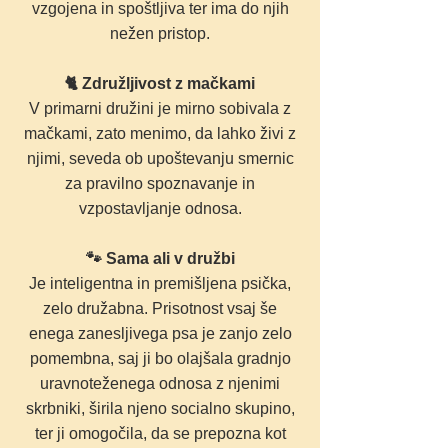
vzgojena in spoštljiva ter ima do njih
nežen pristop.
🐈 Združljivost z mačkami
V primarni družini je mirno sobivala z
mačkami, zato menimo, da lahko živi z
njimi, seveda ob upoštevanju smernic
za pravilno spoznavanje in
vzpostavljanje odnosa.
🐾 Sama ali v družbi
Je inteligentna in premišljena psička,
zelo družabna. Prisotnost vsaj še
enega zanesljivega psa je zanjo zelo
pomembna, saj ji bo olajšala gradnjo
uravnoteženega odnosa z njenimi
skrbniki, širila njeno socialno skupino,
ter ji omogočila, da se prepozna kot