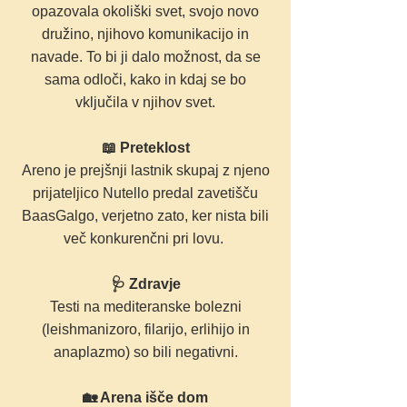
opazovala okoliški svet, svojo novo
družino, njihovo komunikacijo in
navade. To bi ji dalo možnost, da se
sama odloči, kako in kdaj se bo
vključila v njihov svet.
📖 Preteklost
Areno je prejšnji lastnik skupaj z njeno
prijateljico Nutello predal zavetišču
BaasGalgo, verjetno zato, ker nista bili
več konkurenčni pri lovu.
🩺 Zdravje
Testi na mediteranske bolezni
(leishmanizoro, filarijo, erlihijo in
anaplazmo) so bili negativni.
🏡 Arena išče dom