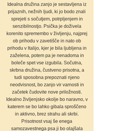
Idealna družina zanjo je sestavljena iz
prijaznih, nežnih ljudi, ki jo bodo znali
sprejeti s sočutjem, potrpljenjem in
senzibilnostjo. Psička je doživela
korenito spremembo v življenju, najprej
ob prihodu v zavetišče in nato ob
prihodu v Italijo, kjer je bila ljubljena in
zaželena, potem pa je nenadoma in
boleče spet vse izgubila. Sočutna,
skrbna družina, čustveno prisotna, a
tudi sposobna prepoznati njeno
neodvisnost, bo zanjo vir varnosti in
začetek čudovite nove priložnosti.
Idealno življenjsko okolje bo naravno, v
katerem se bo lahko gibala sproščeno
in aktivno, brez strahu ali skrbi.
Prisotnost vsaj še enega
samozavestnega psa ji bo olajšala