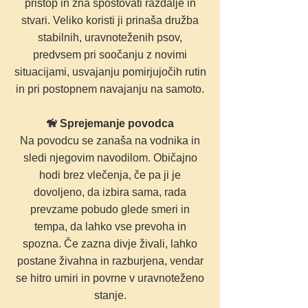
pristop in zna spoštovati razdalje in
stvari. Veliko koristi ji prinaša družba
stabilnih, uravnoteženih psov,
predvsem pri soočanju z novimi
situacijami, usvajanju pomirjujočih rutin
in pri postopnem navajanju na samoto.
🦮 Sprejemanje povodca
Na povodcu se zanaša na vodnika in
sledi njegovim navodilom. Običajno
hodi brez vlečenja, če pa ji je
dovoljeno, da izbira sama, rada
prevzame pobudo glede smeri in
tempa, da lahko vse prevoha in
spozna. Če zazna divje živali, lahko
postane živahna in razburjena, vendar
se hitro umiri in povrne v uravnoteženo
stanje.