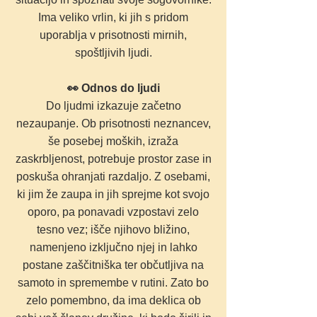
Ima veliko vrlin, ki jih s pridom
uporablja v prisotnosti mirnih,
spoštljivih ljudi.
👀 Odnos do ljudi
Do ljudmi izkazuje začetno
nezaupanje. Ob prisotnosti neznancev,
še posebej moških, izraža
zaskrbljenost, potrebuje prostor zase in
poskuša ohranjati razdaljo. Z osebami,
ki jim že zaupa in jih sprejme kot svojo
oporo, pa ponavadi vzpostavi zelo
tesno vez; išče njihovo bližino,
namenjeno izključno njej in lahko
postane zaščitniška ter občutljiva na
samoto in spremembe v rutini. Zato bo
zelo pomembno, da ima deklica ob